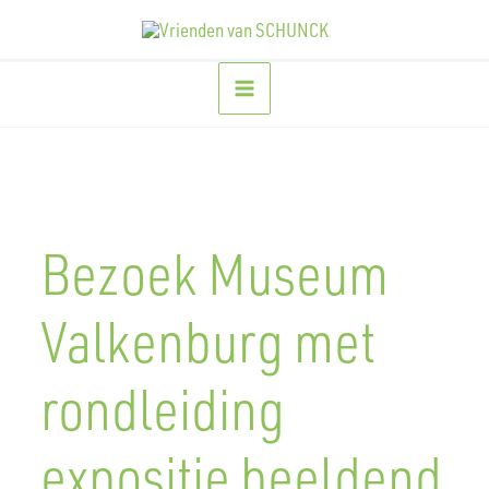
Ga
naar
de
inhoud
Bezoek Museum
Valkenburg met
rondleiding
expositie beeldend