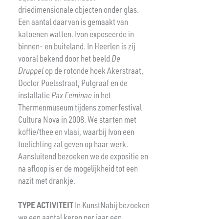
driedimensionale objecten onder glas.
Een aantal daarvan is gemaakt van
katoenen watten. Ivon exposeerde in
binnen- en buiteland. In Heerlen is zij
vooral bekend door het beeld
De
Druppel
op de rotonde hoek Akerstraat,
Doctor Poelsstraat, Putgraaf en de
installatie
Pax Feminae
in het
Thermenmuseum tijdens zomerfestival
Cultura Nova in 2008. We starten met
koffie/thee en vlaai, waarbij Ivon een
toelichting zal geven op haar werk.
Aansluitend bezoeken we de expositie en
na afloop is er de mogelijkheid tot een
nazit met drankje.
TYPE ACTIVITEIT
In KunstNabij bezoeken
we een aantal keren per jaar een