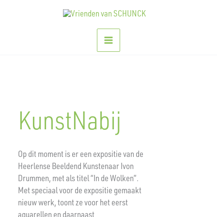
Ga
naar
de
inhoud
KunstNabij
Op dit moment is er een expositie van de
Heerlense Beeldend Kunstenaar Ivon
Drummen, met als titel “In de Wolken”.
Met speciaal voor de expositie gemaakt
nieuw werk, toont ze voor het eerst
aquarellen en daarnaast