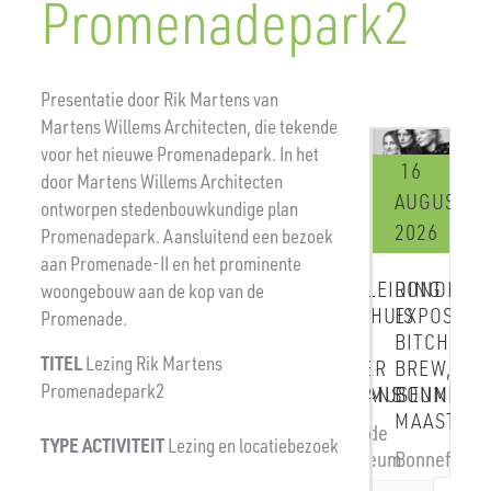
Promenadepark2
Presentatie door Rik Martens van
Martens Willems Architecten, die tekende
voor het nieuwe Promenadepark. In het
16
19
16
19
door Martens Willems Architecten
AUGUSTUS
SEPTEMBER
AUGUSTUS
SEPT
ontworpen stedenbouwkundige plan
2026
2026
2026
2026
Promenadepark. Aansluitend een bezoek
aan Promenade-II en het prominente
RONDLEIDING
RONDLEIDING
RONDLEIDING
ROND
woongebouw aan de kop van de
EXPOSITIE
WOONHUIS
EXPOSITIE
WOON
Promenade.
BITCHES
EN
BITCHES
EN
TITEL
Lezing Rik Martens
BREW,
ATELIER
BREW,
ATEL
Promenadepark2
BONNEFANTENMUSEUM
HERMANS
BONNEFANTE
HERM
MAASTRICHT
MAASTRICHT
Vaesrade
Vaesr
TYPE ACTIVITEIT
Lezing en locatiebezoek
Bonnefantenmuseum
Bonnefantenmu