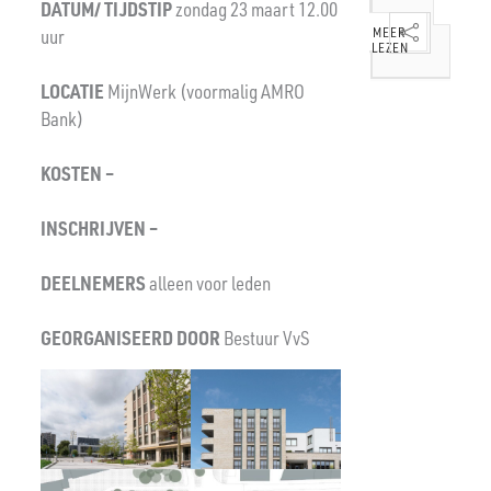
DATUM/ TIJDSTIP
zondag 23 maart 12.00
MEER
MEER
LEZEN
LEZEN
uur
MEER
MEER
LEZEN
LEZEN
LOCATIE
MijnWerk (voormalig AMRO
Bank)
KOSTEN –
INSCHRIJVEN –
DEELNEMERS
alleen voor leden
GEORGANISEERD
DOOR
Bestuur VvS