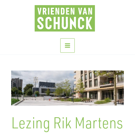
Ga
naar
de
inhoud
Lezing Rik Martens