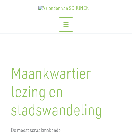
Ga
naar
de
inhoud
Maankwartier
lezing en
stadswandeling
De meest spraakmakende