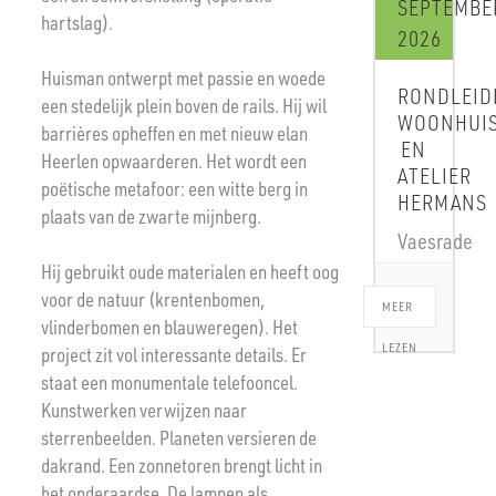
SEPTEMBE
hartslag).
2026
Huisman ontwerpt met passie en woede
RONDLEID
een stedelijk plein boven de rails. Hij wil
WOONHUI
barrières opheffen en met nieuw elan
EN
Heerlen opwaarderen. Het wordt een
ATELIER
poëtische metafoor: een witte berg in
HERMANS
plaats van de zwarte mijnberg.
Vaesrade
Hij gebruikt oude materialen en heeft oog
voor de natuur (krentenbomen,
MEER
vlinderbomen en blauweregen). Het
LEZEN
project zit vol interessante details. Er
staat een monumentale telefooncel.
Kunstwerken verwijzen naar
sterrenbeelden. Planeten versieren de
dakrand. Een zonnetoren brengt licht in
het onderaardse. De lampen als