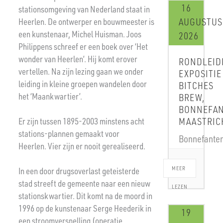
16
stationsomgeving van Nederland staat in
Heerlen. De ontwerper en bouwmeester is
AUGUSTUS
een kunstenaar, Michel Huisman. Joos
2026
Philippens schreef er een boek over ‘Het
wonder van Heerlen’. Hij komt erover
RONDLEID
vertellen. Na zijn lezing gaan we onder
EXPOSITIE
leiding in kleine groepen wandelen door
BITCHES
het ‘Maankwartier’.
BREW,
BONNEFA
Er zijn tussen 1895-2003 minstens acht
MAASTRIC
stations-plannen gemaakt voor
Bonnefant
Heerlen. Vier zijn er nooit gerealiseerd.
MEER
In een door drugsoverlast geteisterde
stad streeft de gemeente naar een nieuw
LEZEN
stationskwartier. Dit komt na de moord in
1996 op de kunstenaar Serge Heederik in
19
een stroomversnelling (operatie