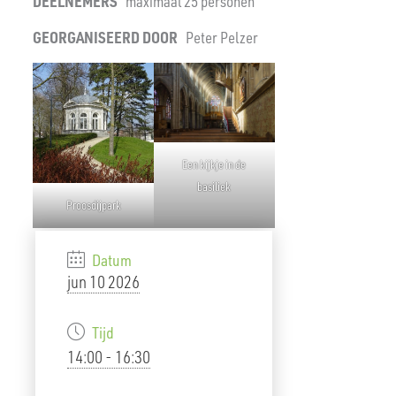
DEELNEMERS
maximaal 25 personen
GEORGANISEERD DOOR
Peter Pelzer
Een kijkje in de
basiliek
Proosdijpark
Datum
jun 10 2026
Tijd
14:00 - 16:30