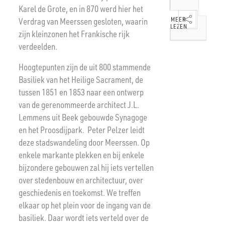
Karel de Grote, en in 870 werd hier het
MEER
MEER
LEZEN
LEZEN
Verdrag van Meerssen gesloten, waarin
MEER
MEER
M
LEZEN
LEZEN
L
zijn kleinzonen het Frankische rijk
verdeelden.
Hoogtepunten zijn de uit 800 stammende
Basiliek van het Heilige Sacrament, de
tussen 1851 en 1853 naar een ontwerp
van de gerenommeerde architect J.L.
Lemmens uit Beek gebouwde Synagoge
en het Proosdijpark. Peter Pelzer leidt
deze stadswandeling door Meerssen. Op
enkele markante plekken en bij enkele
bijzondere gebouwen zal hij iets vertellen
over stedenbouw en architectuur, over
geschiedenis en toekomst. We treffen
elkaar op het plein voor de ingang van de
basiliek. Daar wordt iets verteld over de