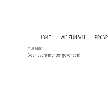
Ga
naar
de
inhoud
HOME
WIE ZIJN WIJ
PROG
Museum
Geen evenementen gevonden!